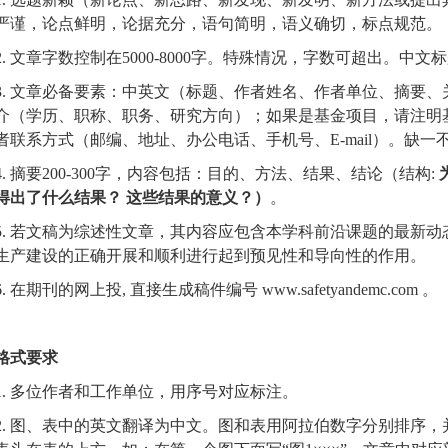
严谨，论点鲜明，论据充分，语句简明，语义确切，标点规范。
2. 文章字数控制在5000-8000字。特殊情况，字数可超出。中文
3. 文章必备要素：中英文（标题、作者姓名、作者单位、摘要
介（学历、职称、职务、研究方向）；如果是基金项目，请注明
者联系方式（邮编、地址、办公电话、手机号、E-mail）。缺一
4. 摘要200-300字，内容包括：目的、方法、结果、结论（结构:
得出了什么结果？ 这些结果的意义？）
。
5. 若文稿为综述性文章，其内容应包含本学科前沿课题的最新
生产建设的正确开展和顺利进行起到预见性和导向性的作用。
6. 在期刊的网上投, 直接生成稿件编号
www.safetyandemc.com
。
格式要求
1. 多位作者和工作单位，用序号对应标注。
2. 图、表中的英文翻译为中文。图和表用阿拉伯数字分别排序