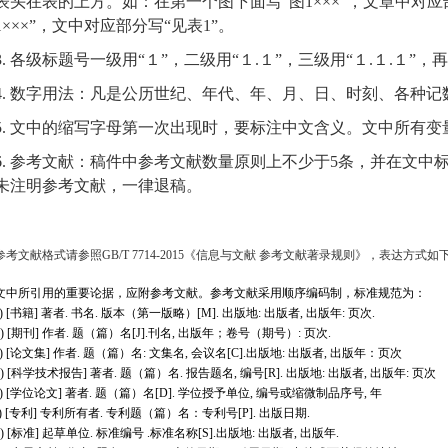
表头在表的上方。如：在第一个图下面写
“图
1
×××”，文章中对
1
×××”，文中对应部分写“见表
1
”。
3. 各级标题号一级用“１”，二级用“１.１”，三级用“１.１.１”，
4. 数字用法：凡是公历世纪、年代、年、月、日、时刻、各种
5. 文中的缩写字母第一次出现时，要标注中文含义。文中所有变
6. 参考文献：稿件中参考文献数量原则上不少于5条，并在文
未注明参考文献，一律退稿。
参考文献格式请参照GB/T 7714-2015《信息与文献 参考文献著录规则》，表达方式如
文
中所引用的重要论据，应附参考文献。参考文献采用顺序编码制，标准规范为：
a) [书籍] 著者. 书名. 版本（第一版略）[
M
]
.
出版地: 出版者, 出版年: 页次
.
b) [期刊] 作者. 题（篇）名[
J
]
.
刊名, 出版年；卷号（期号）: 页次
.
c) [论文集] 作者. 题（篇）名: 文集名, 会议名[
C
]
.
出版地: 出版者, 出版年：页次
d) [科学技术报告] 著者. 题（篇）名. 报告题名, 编号[
R
]
.
出版地: 出版者, 出版年: 页次
e) [学位论文] 著者. 题（篇）名[
D
]. 学位授予单位, 编号或缩微制品序号, 年
f) [专利] 专利所有者. 专利题（篇）名
：
专利号[
P
]
.
出版日期
.
g) [标准]
起草单位
.
标准编号
.标准名称
[
S
]
.
出版地: 出版者, 出版年
.