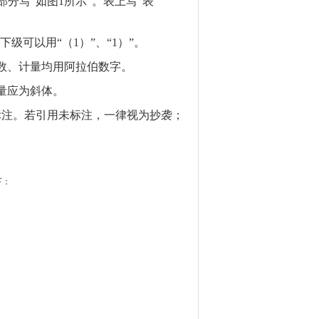
应部分写“如图
1
所示”。表上写“表
再下级可以用“（1）”、“1）”。
记数、计量均用阿拉伯数字。
量应为斜体。
中标注。若引用未标注，一律视为抄袭；
下：