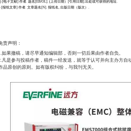
h) [电子文献] 作者. 题名[
EB/OL
].
(上传日期）
[引用日期]
.
出处或可获得的地址
.
i) [报纸文章] 作者. 文章题名[
N
]. 报纸名, 出版日期（版次）
.
免责声明：
1.如果撤稿，请尽早通知编辑部，否则一切后果由作者自负。
2.凡是参与投稿作者，稿件一经发送，就等于认可并向主办方自
作品原创的原则。如有版权纠纷，与我刊无关。