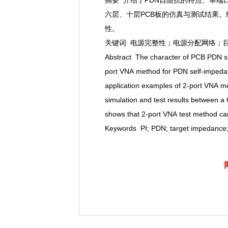
摘要 介绍了PDN自阻抗的特点、单
六层、十层PCB板的仿真与测试结果。
性。
关键词 电源完整性；电源分配网络；
Abstract The character of PCB PDN sel
port VNA method for PDN self-imped
application examples of 2-port VNA 
simulation and test results between 
shows that 2-port VNA test method c
Keywords PI; PDN; target impedance;