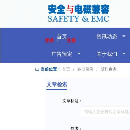
首页
资讯动态
登录
注册
/
广告预定
关于我们
当前位置：
首页
/
各期目录
/
期刊查询
文章检索
文章标题：
作者：