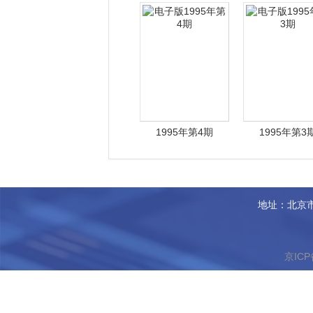
1995年第4期
1995年第3
地址：北京市
京ICP