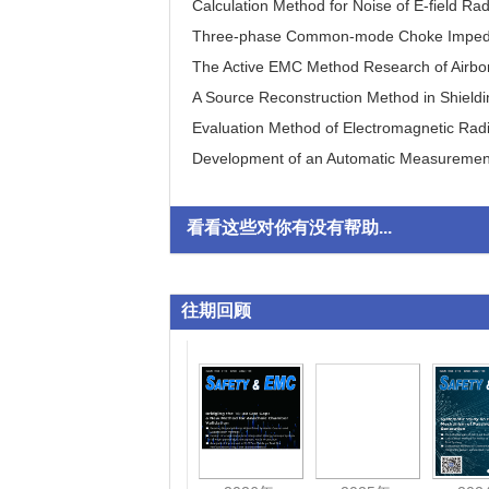
Calculation Method for Noise of E-field Ra
Three-phase Common-mode Choke Impedan
The Active EMC Method Research of Airb
A Source Reconstruction Method in Shield
Evaluation Method of Electromagnetic Rad
Development of an Automatic Measurement
看看这些对你有没有帮助...
往期回顾