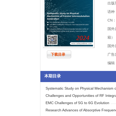
出版
语种
CN：
国外
箱）
国外
下载目录
广告
编辑
本期目录
Systematic Study on Physical Mechanism o
Challenges and Opportunities of RF Integr
EMC Challenges of 5G to 6G Evolution
Research Advances of Absorptive Frequency