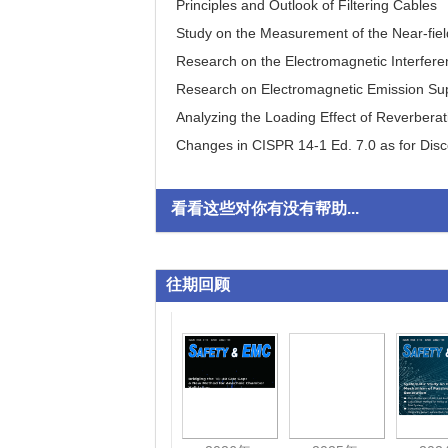
Principles and Outlook of Filtering Cables
Study on the Measurement of the Near-field
Research on the Electromagnetic Interfer
Research on Electromagnetic Emission S
Analyzing the Loading Effect of Reverbera
Changes in CISPR 14-1 Ed. 7.0 as for Disco
Mandatory Requirements Introduced by E
看看这些对你有没有帮助...
往期回顾