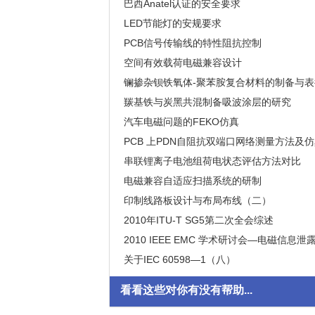
from 315 kHz to 600 kHz
Analysis of Measurement Methods in EN 
巴西Anatel认证的安全要求
Safety Requirements of Brazil Anatel Authe
LED节能灯的安规要求
Safety Requirements for Self-ballasted L
PCB信号传输线的特性阻抗控制
Controlling of Characteristic Impedance o
空间有效载荷电磁兼容设计
PCB
EMC Design for Space Payload
镧掺杂钡铁氧体-聚苯胺复合材料的制备与表
Preparation and Characteristics of Lanth
羰基铁与炭黑共混制备吸波涂层的研究
-polyaniline Composites
Study on the Preparation of Microwave Ab
汽车电磁问题的FEKO仿真
Employing Carbonyl-iron and Carbon Blac
FEKO Simulation on Automotive EM Probl
PCB 上PDN自阻抗双端口网络测量方法及
串联锂离子电池组荷电状态评估方法对比
电磁兼容自适应扫描系统的研制
The Design and Implementation of EMC S
印制线路板设计与布局布线（二）
PCB Design and Layout Part 2
2010年ITU-T SG5第二次全会综述
The Summary of the Second Plenary Meeti
2010 IEEE EMC 学术研讨会—电磁信息泄
2010 IEEE Symposium on EMC—EM Inform
关于IEC 60598—1（八）
CTL Decision of IEC 60598—1 Part 8
看看这些对你有没有帮助...