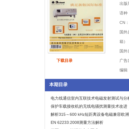
出版
语种
CN：
国外
箱）
国外
下载目录
广告
编辑
本期目录
电力线通信室内互联技术电磁发射测试与分
保护车载接收机的无线电骚扰测量技术改进
Improving of Radio Disturbance Measurem
解析315～600 kHz短距离设备电磁兼容欧
Protection of On-board Receivers
Interpretation on the European EMC Stan
EN 62233:2008测量方法解析